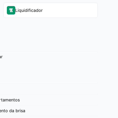
Liquidificador
ar
artamentos
nto da brisa