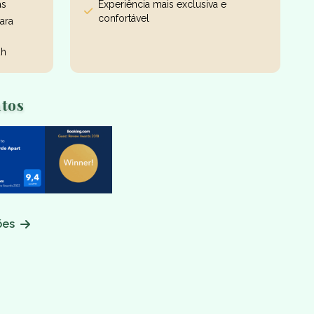
as
Experiência mais exclusiva e
confortável
ara
2h
tos
ões