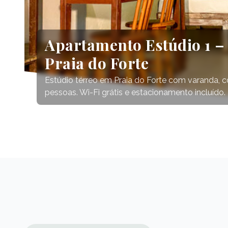
Apartamento Estúdio 1 –
Praia do Forte
Estúdio térreo em Praia do Forte com varanda, 
pessoas. Wi-Fi grátis e estacionamento incluído.