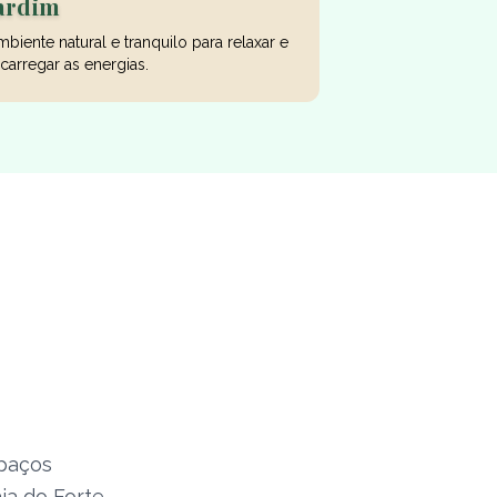
ardim
biente natural e tranquilo para relaxar e
carregar as energias.
paços
ia do Forte