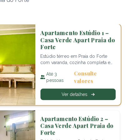
Apartamento Estúdio 1 –
Casa Verde Apart Praia do
Forte
Estúdio térreo em Praia do Forte
com varanda, cozinha completa e
capacidade para 3 pessoas. Wi-Fi
Consulte
Até 3
grátis e estacionamento incluído.
valores
pessoas
Ver detalhes
Apartamento Estúdio 2 –
Casa Verde Apart Praia do
Forte