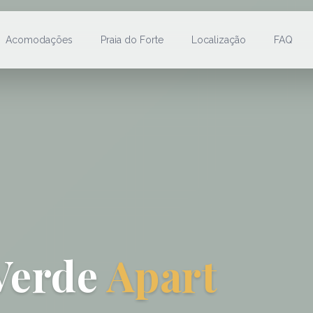
Acomodações
Praia do Forte
Localização
FAQ
Verde
Apart